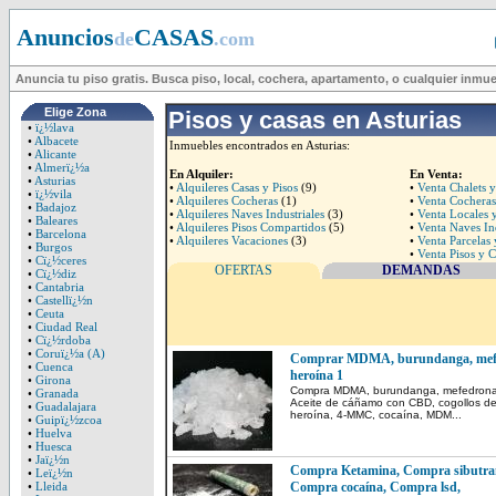
Anuncios
CASAS
de
.com
Anuncia tu piso gratis. Busca piso, local, cochera, apartamento, o cualquier inmu
Elige Zona
Pisos y casas en Asturias
•
ï¿½lava
•
Albacete
Inmuebles encontrados en Asturias:
•
Alicante
•
Almerï¿½a
En Alquiler:
En Venta:
•
Asturias
•
Alquileres Casas y Pisos
(9)
•
Venta Chalets 
•
ï¿½vila
•
Alquileres Cocheras
(1)
•
Venta Cocheras
•
Badajoz
•
Alquileres Naves Industriales
(3)
•
Venta Locales 
•
Baleares
•
Alquileres Pisos Compartidos
(5)
•
Venta Naves Ind
•
Barcelona
•
Alquileres Vacaciones
(3)
•
Venta Parcelas 
•
Burgos
•
Venta Pisos y C
•
Cï¿½ceres
OFERTAS
DEMANDAS
•
Cï¿½diz
•
Cantabria
•
Castellï¿½n
•
Ceuta
•
Ciudad Real
•
Cï¿½rdoba
•
Coruï¿½a (A)
Comprar MDMA, burundanga, mefed
•
Cuenca
heroína 1
•
Girona
Compra MDMA, burundanga, mefedrona,
•
Granada
Aceite de cáñamo con CBD, cogollos de
•
Guadalajara
heroína, 4-MMC, cocaína, MDM...
•
Guipï¿½zcoa
•
Huelva
•
Huesca
•
Jaï¿½n
Compra Ketamina, Compra sibutr
•
Leï¿½n
•
Lleida
Compra cocaína, Compra lsd,