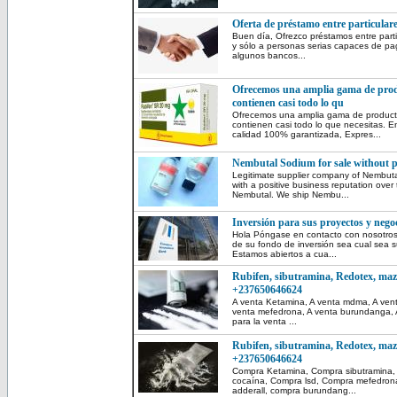
Oferta de préstamo entre particulare
Buen día, Ofrezco préstamos entre partic
y sólo a personas serias capaces de p
algunos bancos...
Ofrecemos una amplia gama de prod
contienen casi todo lo qu
Ofrecemos una amplia gama de product
contienen casi todo lo que necesitas. En
calidad 100% garantizada, Expres...
Nembutal Sodium for sale without p
Legitimate supplier company of Nembuta
with a positive business reputation over
Nembutal. We ship Nembu...
Inversión para sus proyectos y negoc
Hola Póngase en contacto con nosotros
de su fondo de inversión sea cual sea 
Estamos abiertos a cua...
Rubifen, sibutramina, Redotex, maz
+237650646624
A venta Ketamina, A venta mdma, A venta
venta mefedrona, A venta burundanga, A 
para la venta ...
Rubifen, sibutramina, Redotex, maz
+237650646624
Compra Ketamina, Compra sibutramina
cocaína, Compra lsd, Compra mefedrona
adderall, compra burundang...