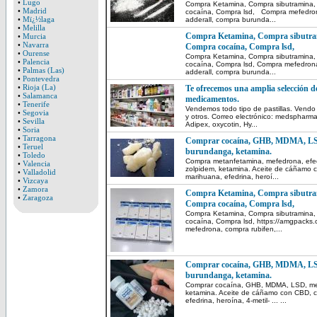
•
Lugo
Compra Ketamina, Compra sibutramina
•
Madrid
cocaína, Compra lsd, Compra mefedron
•
Mï¿½laga
adderall, compra burunda...
•
Melilla
Compra Ketamina, Compra sibutr
•
Murcia
•
Navarra
Compra cocaína, Compra lsd,
•
Ourense
Compra Ketamina, Compra sibutramina
•
Palencia
cocaína, Compra lsd, Compra mefedrona
•
Palmas (Las)
adderall, compra burunda...
•
Pontevedra
•
Rioja (La)
Te ofrecemos una amplia selección de
•
Salamanca
medicamentos.
•
Tenerife
Vendemos todo tipo de pastillas. Vendo
•
Segovia
y otros. Correo electrónico: medsphar
•
Sevilla
Adipex, oxycotin, Hy...
•
Soria
•
Tarragona
Comprar cocaína, GHB, MDMA, LS
•
Teruel
burundanga, ketamina.
•
Toledo
Compra metanfetamina, mefedrona, efe
•
Valencia
zolpidem, ketamina. Aceite de cáñamo 
•
Valladolid
marihuana, efedrina, heroí...
•
Vizcaya
•
Zamora
Compra Ketamina, Compra sibutr
•
Zaragoza
Compra cocaína, Compra lsd,
Compra Ketamina, Compra sibutramina
cocaína, Compra lsd, https://amgpacks
mefedrona, compra rubifen,...
Comprar cocaína, GHB, MDMA, LS
burundanga, ketamina.
Comprar cocaína, GHB, MDMA, LSD, me
ketamina. Aceite de cáñamo con CBD, c
efedrina, heroína, 4-metil- ... ...