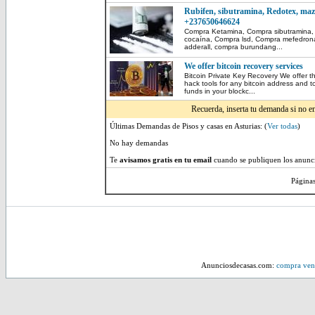
Rubifen, sibutramina, Redotex, maz
+237650646624
Compra Ketamina, Compra sibutramina
cocaína, Compra lsd, Compra mefedrona
adderall, compra burundang...
We offer bitcoin recovery services
Bitcoin Private Key Recovery We offer th
hack tools for any bitcoin address and
funds in your blockc...
Recuerda, inserta tu demanda si no e
Últimas Demandas de Pisos y casas en Asturias: (
Ver todas
)
No hay demandas
Te
avisamos gratis en tu email
cuando se publiquen los anunci
Página
Anunciosdecasas.com:
compra vent