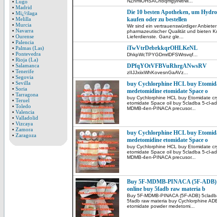
NZhmlOHSAChbqmgyiNltNll...
•
Lugo
•
Madrid
Die 10 besten Apotheken, um Hydr
•
Mï¿½laga
•
Melilla
kaufen oder zu bestellen
•
Murcia
Wir sind ein vertrauenswürdiger Anbiet
•
Navarra
pharmazeutischer Qualität und bieten K
•
Ourense
Lieferdienste. Ganz gle...
•
Palencia
iTwVtrDebrkkqrOHLKeNL
•
Palmas (Las)
•
Pontevedra
DhkpWcTPYGDmrlDFSWrsvqf...
•
Rioja (La)
•
Salamanca
DPfqYOtVFBVuRhrgANwsRV
•
Tenerife
zIIJJxiixWhKovesnGaAVz...
•
Segovia
•
Sevilla
buy Cychlorphine HCL buy Etomida
•
Soria
medetomidine etomidate Space o
•
Tarragona
buy Cychlorphine HCL buy Etomidate cr
•
Teruel
etomidate Space oil buy 5cladba 5-cl-a
•
Toledo
MDMB-4en-PINACA precusor...
•
Valencia
•
Valladolid
•
Vizcaya
•
Zamora
buy Cychlorphine HCL buy Etomida
•
Zaragoza
medetomidine etomidate Space o
buy Cychlorphine HCL buy Etomidate cr
etomidate Space oil buy 5cladba 5-cl-a
MDMB-4en-PINACA precusor...
Buy 5F-MDMB-PINACA (5F-ADB) 5c
online buy 5fadb raw materia b
Buy 5F-MDMB-PINACA (5F-ADB) 5cladba p
5fadb raw materia buy Cychlorphine AD
etomidate powder medetomi...