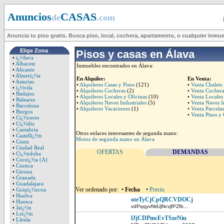
Anuncios
CASAS
de
.com
Anuncia tu piso gratis. Busca piso, local, cochera, apartamento, o cualquier inmu
Elige Zona
Pisos y casas en Álava
•
ï¿½lava
•
Albacete
Inmuebles encontrados en Álava:
•
Alicante
•
Almerï¿½a
En Alquiler:
En Venta:
•
Asturias
•
Alquileres Casas y Pisos
(121)
•
Venta Chalets
•
ï¿½vila
•
Alquileres Cocheras
(2)
•
Venta Cochera
•
Badajoz
•
Alquileres Locales y Oficinas
(10)
•
Venta Locales
•
Baleares
•
Alquileres Naves Industriales
(5)
•
Venta Naves In
•
Barcelona
•
Alquileres Vacaciones
(1)
•
Venta Parcela
•
Burgos
•
Venta Pisos y 
•
Cï¿½ceres
•
Cï¿½diz
•
Cantabria
Otros enlaces interesantes de segunda mano:
•
Castellï¿½n
Motos de segunda mano en Álava
•
Ceuta
•
Ciudad Real
OFERTAS
DEMANDAS
•
Cï¿½rdoba
•
Coruï¿½a (A)
•
Cuenca
•
Girona
•
Granada
•
Guadalajara
Ver ordenado por: •
Fecha
•
Precio
•
Guipï¿½zcoa
•
Huelva
oteTyCjCpQRCVDOCj
•
Huesca
vdPqqyvNtiUjNcvjfPZfb...
•
Jaï¿½n
•
Leï¿½n
lJjCDPmcEvTSzeNiu
•
Lleida