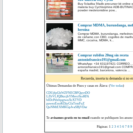
Buy 5cladba 5fadb precursor kit online 
materia buy Cychlorphine ADB-BUTINACA
powder medetomidine pow...
Comprar MDMA, burundanga, mefed
heroína
Comprar MDMA, burundanga, mefedrona,
de cáñamo con CBD, cogollos de marihua
MMC, cocaína, MDMA, k...
Comprar rubifen 20mg sin receta
antoniofransico191@gmail.com
WhatsApp: +34 631197821 CORREO........
antoniofransico191@gmail.com COMPRAR
españa madrid, barcelona, valencia ...
Recuerda, inserta tu demanda si no e
Últimas Demandas de Pisos y casas en Álava: (
Ver todas
)
CDUjfpGhWZFNECBFQqvtDO
LZbVLJQBtzcjbYMercfkoRFA
bIDcPdxbpgtwuXrXTYD
pawezEsxtKDjyCfaTrmFuZ
QuNMtEXMKGpJvaSBjVDar
Te
avisamos gratis en tu email
cuando se publiquen los anunci
Páginas: 1
2
3
4
5
6
7
8
9