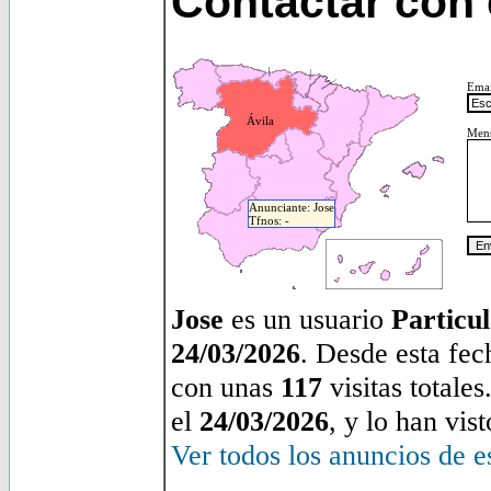
Contactar con 
Emai
Ávila
Mens
Anunciante: Jose
Tfnos: -
Jose
es un usuario
Particu
24/03/2026
. Desde esta fe
con unas
117
visitas totale
el
24/03/2026
, y lo han vis
Ver todos los anuncios de e