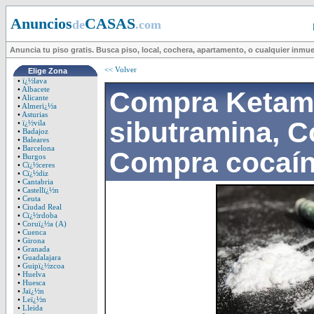
Anuncios
CASAS
de
.com
Anuncia tu piso gratis. Busca piso, local, cochera, apartamento, o cualquier inmu
<< Volver
Elige Zona
•
ï¿½lava
•
Albacete
Compra Ketam
•
Alicante
•
Almerï¿½a
•
Asturias
sibutramina, 
•
ï¿½vila
•
Badajoz
•
Baleares
•
Barcelona
Compra cocaín
•
Burgos
•
Cï¿½ceres
•
Cï¿½diz
•
Cantabria
•
Castellï¿½n
•
Ceuta
•
Ciudad Real
•
Cï¿½rdoba
•
Coruï¿½a (A)
•
Cuenca
•
Girona
•
Granada
•
Guadalajara
•
Guipï¿½zcoa
•
Huelva
•
Huesca
•
Jaï¿½n
•
Leï¿½n
•
Lleida