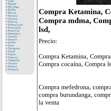
•
Lugo
•
Madrid
•
Mï¿½laga
Compra Ketamina, C
•
Melilla
•
Murcia
•
Navarra
Compra mdma, Comp
•
Ourense
•
Palencia
•
Palmas (Las)
lsd,
•
Pontevedra
•
Rioja (La)
•
Salamanca
•
Tenerife
Precio:
•
Segovia
•
Sevilla
•
Soria
•
Tarragona
•
Teruel
Compra Ketamina, Compra
•
Toledo
•
Valencia
•
Valladolid
Compra cocaína, Compra ls
•
Vizcaya
•
Zamora
•
Zaragoza
Compra mefedrona, compra 
compra burundanga, compra
la venta